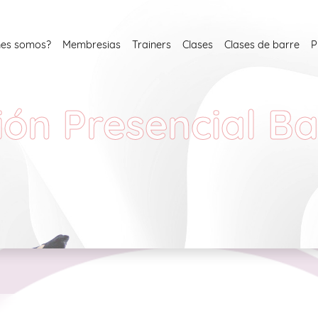
nes somos?
Membresias
Trainers
Clases
Clases de barre
P
ión Presencial B